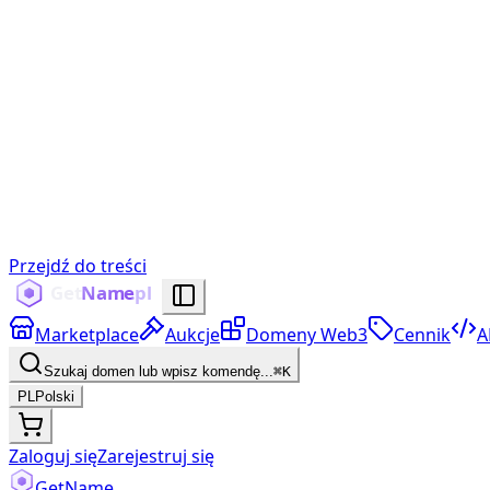
Przejdź do treści
Marketplace
Aukcje
Domeny Web3
Cennik
A
Szukaj domen lub wpisz komendę...
⌘K
PL
Polski
Zaloguj się
Zarejestruj się
Get
Name