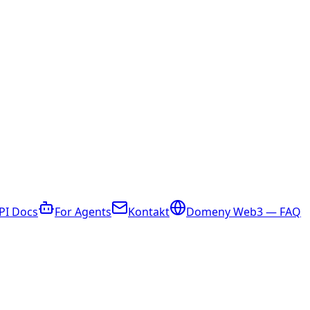
PI Docs
For Agents
Kontakt
Domeny Web3 — FAQ