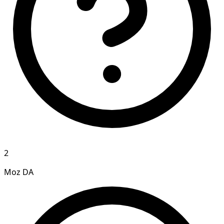
2
Moz DA