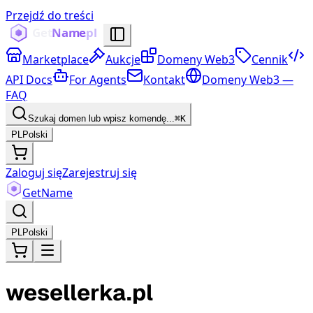
Przejdź do treści
Marketplace
Aukcje
Domeny Web3
Cennik
API Docs
For Agents
Kontakt
Domeny Web3 —
FAQ
Szukaj domen lub wpisz komendę...
⌘K
PL
Polski
Zaloguj się
Zarejestruj się
Get
Name
PL
Polski
wesellerka.pl