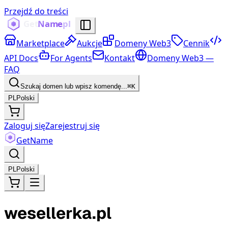
Przejdź do treści
Marketplace
Aukcje
Domeny Web3
Cennik
API Docs
For Agents
Kontakt
Domeny Web3 —
FAQ
Szukaj domen lub wpisz komendę...
⌘K
PL
Polski
Zaloguj się
Zarejestruj się
Get
Name
PL
Polski
wesellerka.pl