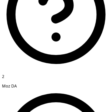
2
Moz DA